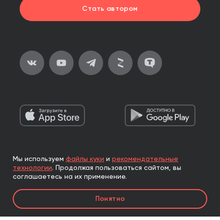
Стать автором
Мы используем
файлы куки
и
рекомендательные
2026, ООО «Альпина Паблишер»
технологии
.
Продолжая пользоваться сайтом, вы
Все права защищены
соглашаетесь на их применение.
Книги реализуются ООО «Альпина Паблишер»
Понятно
по договору комиссии с ООО «Альпина нон-фикшн»,
по договору комиссии с ООО «Альпина ПРО».