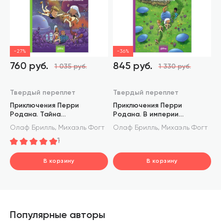
-27%
-36%
760 руб.
845 руб.
1 035 руб.
1 330 руб.
Твердый переплет
Твердый переплет
Приключения Перри
Приключения Перри
Родана. Тайна
Родана. В империи
блуждающей планеты
42 миров
,
,
Олаф Брилль
Михаэль Фогт
Олаф Брилль
Михаэль Фогт
1
В корзину
В корзину
шт.
шт.
В корзине
В корзине
Популярные авторы