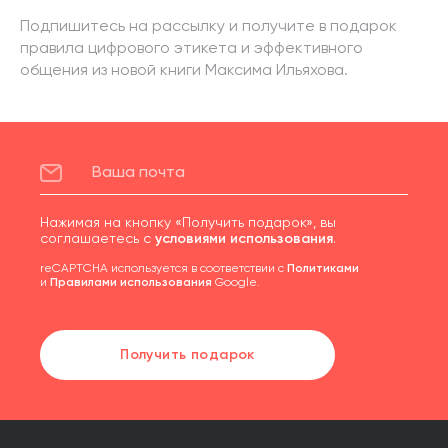
Подпишитесь на рассылку и получите в подарок
правила цифрового этикета и эффективного
общения из новой книги Максима Ильяхова.
Нажимая на кнопку «Получить подарок», вы
соглашаетесь с
условиями использования
.
reCAPTCHA используется в соответствии с
Политиками
и
Правилами использования
Google.
Получить подарок