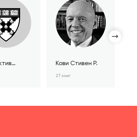
ктив
Кови Стивен Р.
С
ов HBR
Л
27 книг
3 к