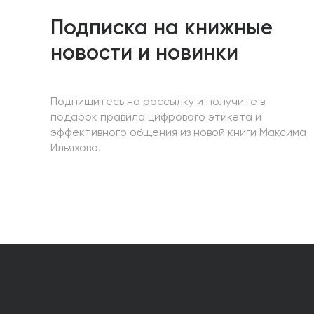
Подписка на книжные
новости и новинки
Подпишитесь на рассылку и получите в
подарок правила цифрового этикета и
эффективного общения из новой книги Максима
Ильяхова.