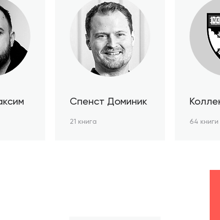
аксим
Спенст Доминик
Колле
автор
21 книга
64 книги