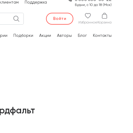
клиентам
Поддержка
Будни, с 10 до 18 (Мск)
Войти
Избранное
Корзина
рии
Подборки
Акции
Авторы
Блог
Контакты
ордфальт