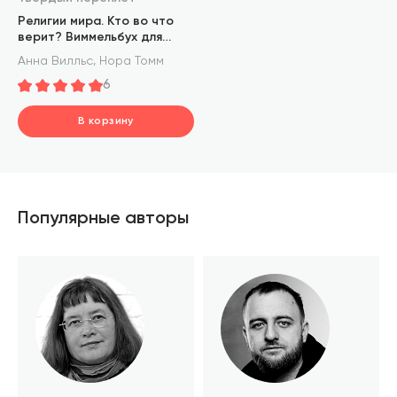
Религии мира. Кто во что
верит? Виммельбух для
детей и взрослых
,
Анна Вилльс
Нора Томм
6
В корзину
шт.
В корзине
Популярные авторы