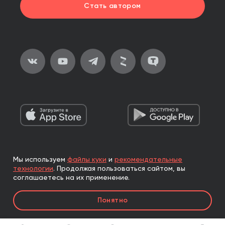
Стать автором
Мы используем
файлы куки
и
рекомендательные
2026, ООО «Альпина Паблишер»
технологии
.
Продолжая пользоваться сайтом, вы
Все права защищены
соглашаетесь на их применение.
Книги реализуются ООО «Альпина Паблишер»
Понятно
по договору комиссии с ООО «Альпина нон-фикшн»,
по договору комиссии с ООО «Альпина ПРО».