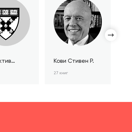
ктив
Кови Стивен Р.
С
ов HBR
Л
27 книг
3 к