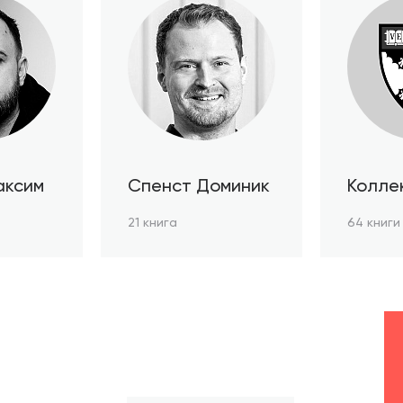
аксим
Спенст Доминик
Колле
автор
21 книга
64 книги