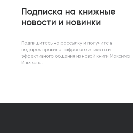
Подписка на книжные
новости и новинки
Подпишитесь на рассылку и получите в
подарок правила цифрового этикета и
эффективного общения из новой книги Максима
Ильяхова.