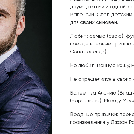
двумя детьми и одной ж
Валенсии. Стал детским
для своих сыновей.
Любит: семью (свою), фут
поезде впервые пришла в
Сандерленд»).
Не любит: манную кашу,
Не определился в своих 
Болеет за Аланию (Влади
(Барселона). Между Мес
Вредные привычки: пери
произведения у Джоан Р