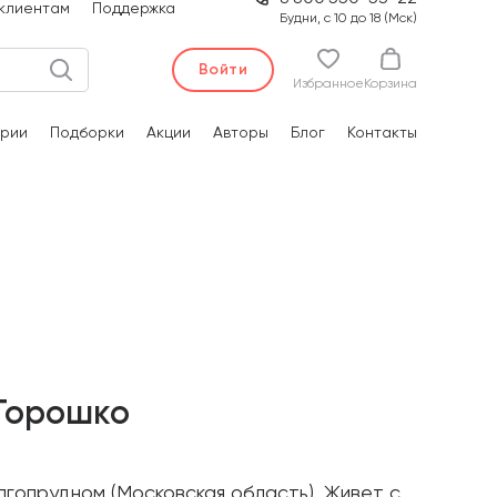
клиентам
Поддержка
Будни, с 10 до 18 (Мск)
Войти
Избранное
Корзина
рии
Подборки
Акции
Авторы
Блог
Контакты
 Горошко
олгопрудном (Московская область). Живет с