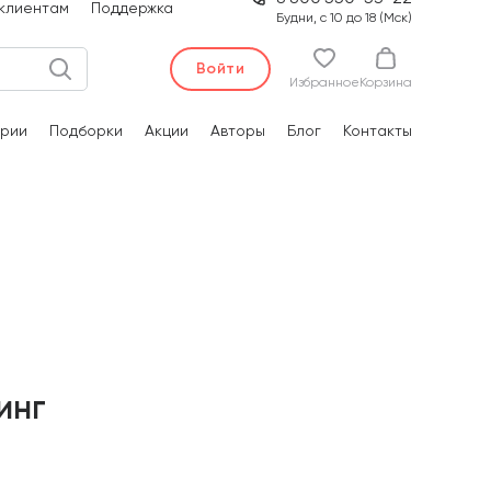
клиентам
Поддержка
Будни, с 10 до 18 (Мск)
Войти
Избранное
Корзина
рии
Подборки
Акции
Авторы
Блог
Контакты
инг