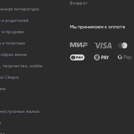
Возврат
венная литература
й и родителей
Мы принимаем к оплате
г и продажи
 и политика
 образ жизни
, творчество, хобби
ка Сбера
ики
иностранных языках
ы