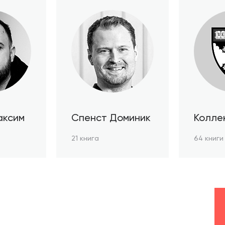
аксим
Спенст Доминик
Колле
автор
21 книга
64 книги