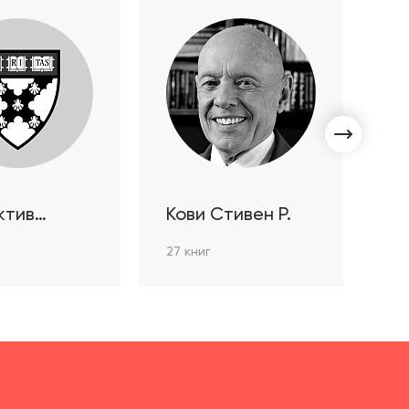
ктив
Кови Стивен Р.
С
ов HBR
Л
27 книг
3 к