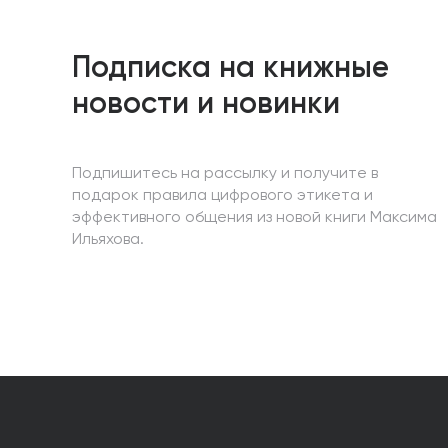
Подписка на книжные
новости и новинки
Подпишитесь на рассылку и получите в
подарок правила цифрового этикета и
эффективного общения из новой книги Максима
Ильяхова.