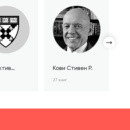
ктив
Кови Стивен Р.
С
ов HBR
Л
27 книг
3 к