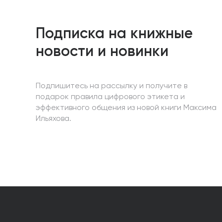
Подписка на книжные
новости и новинки
Подпишитесь на рассылку и получите в
подарок правила цифрового этикета и
эффективного общения из новой книги Максима
Ильяхова.