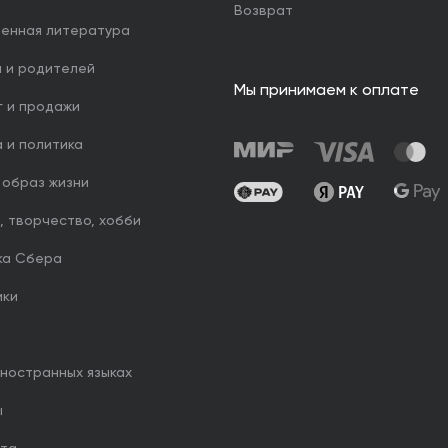
Возврат
венная литература
й и родителей
Мы принимаем к оплате
г и продажи
 и политика
 образ жизни
, творчество, хобби
ка Сбера
ики
иностранных языках
ы