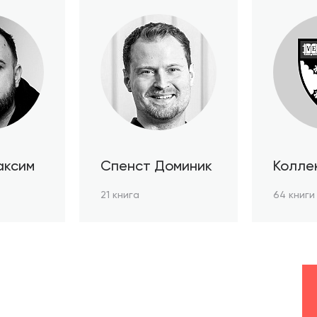
аксим
Спенст Доминик
Колле
автор
21 книга
64 книги