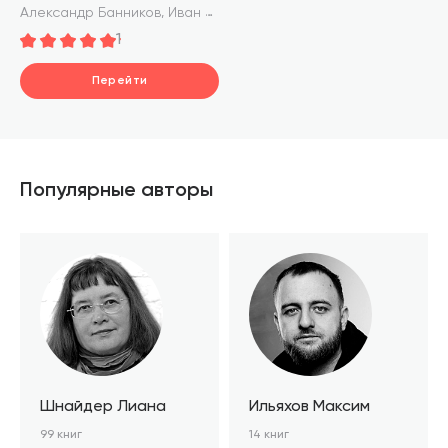
,
,
Александр Банников
Иван Черкашин
Наталия Степанова
1
Перейти
Популярные авторы
Шнайдер Лиана
Ильяхов Максим
99 книг
14 книг