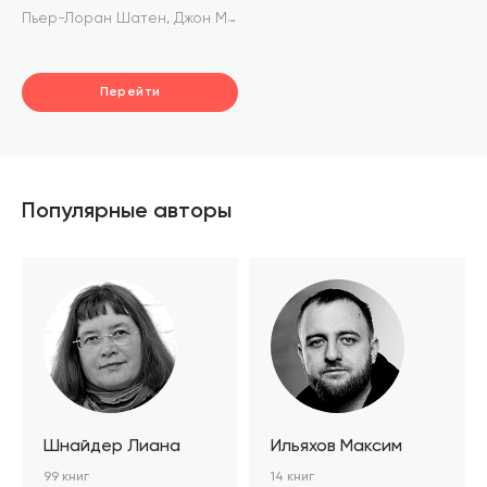
финансирования
,
,
,
Пьер-Лоран Шатен
Джон Макдауэл
Пол Шотт
Седрик Муссе
терроризма: Практическое
руководство для
банковских специалистов
Перейти
Популярные авторы
Шнайдер Лиана
Ильяхов Максим
99 книг
14 книг