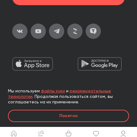
Мы используем
файлы куки
и
рекомендательные
2026, ООО «Альпина Паблишер»
технологии
.
Продолжая пользоваться сайтом, вы
Все права защищены
соглашаетесь на их применение.
Книги реализуются ООО «Альпина Паблишер»
Понятно
по договору комиссии с ООО «Альпина нон-фикшн»,
по договору комиссии с ООО «Альпина ПРО».