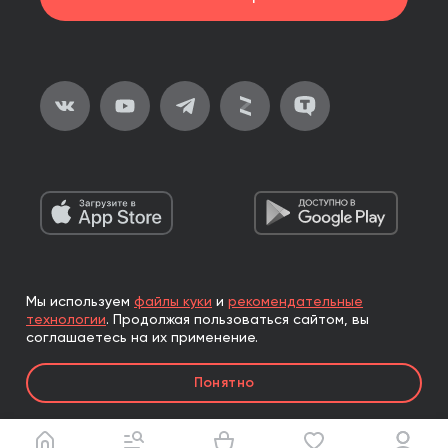
Мы используем
файлы куки
и
рекомендательные
2026, ООО «Альпина Паблишер»
технологии
.
Продолжая пользоваться сайтом, вы
Все права защищены
соглашаетесь на их применение.
Книги реализуются ООО «Альпина Паблишер»
Понятно
по договору комиссии с ООО «Альпина нон-фикшн»,
по договору комиссии с ООО «Альпина ПРО».