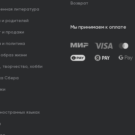
Возврат
венная литература
й и родителей
Мы принимаем к оплате
г и продажи
 и политика
 образ жизни
, творчество, хобби
ка Сбера
ики
иностранных языках
ы