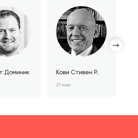
т Доминик
Кови Стивен Р.
С
Л
27 книг
3 к