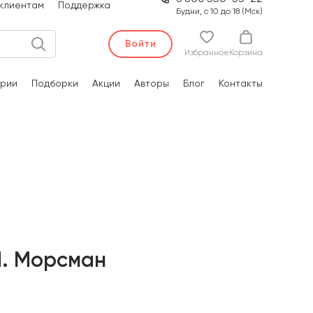
клиентам
Поддержка
Будни, с 10 до 18 (Мск)
Войти
Избранное
Корзина
рии
Подборки
Акции
Авторы
Блог
Контакты
М. Морсман