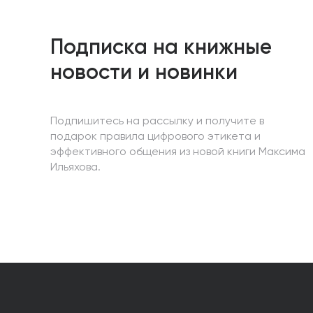
Подписка на книжные
новости и новинки
Подпишитесь на рассылку и получите в
подарок правила цифрового этикета и
эффективного общения из новой книги Максима
Ильяхова.