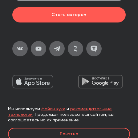
Стать автором
Мы используем
файлы куки
и
рекомендательные
2026, ООО «Альпина Паблишер»
технологии
.
Продолжая пользоваться сайтом, вы
Все права защищены
соглашаетесь на их применение.
Книги реализуются ООО «Альпина Паблишер»
Понятно
по договору комиссии с ООО «Альпина нон-фикшн»,