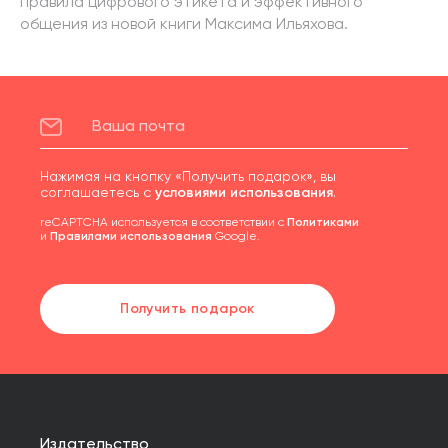
правила цифрового этикета и эффективного
общения из новой книги Максима Ильяхова.
Нажимая на кнопку «Получить подарок», вы
соглашаетесь с
условиями использования
.
reCAPTCHA используется в соответствии с
Политиками
и
Правилами использования
Google.
Получить подарок
Издательство