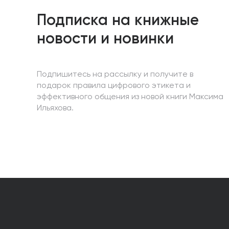
Подписка на книжные
новости и новинки
Подпишитесь на рассылку и получите в
подарок правила цифрового этикета и
эффективного общения из новой книги Максима
Ильяхова.