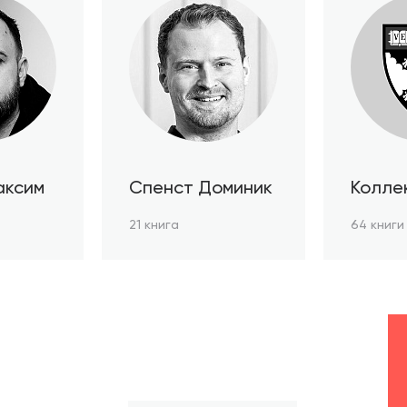
аксим
Спенст Доминик
Колле
автор
21 книга
64 книги