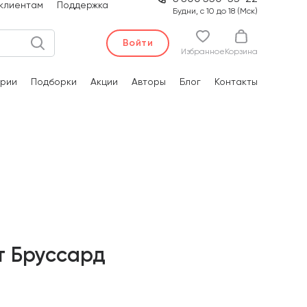
клиентам
Поддержка
Будни, с 10 до 18 (Мск)
Войти
Избранное
Корзина
рии
Подборки
Акции
Авторы
Блог
Контакты
т Бруссард