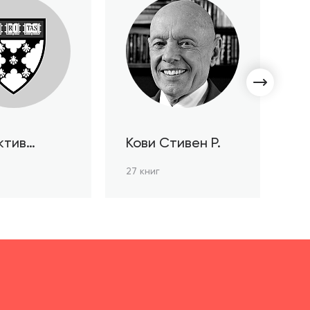
ктив
Кови Стивен Р.
С
ов HBR
Л
27 книг
3 к