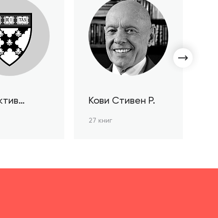
ктив
Кови Стивен Р.
С
ов HBR
Л
27 книг
3 к