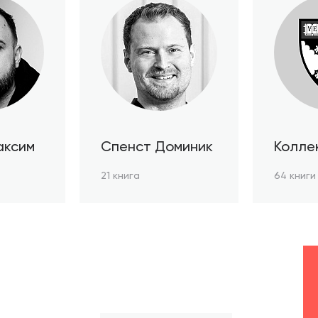
аксим
Спенст Доминик
Колле
автор
21 книга
64 книги