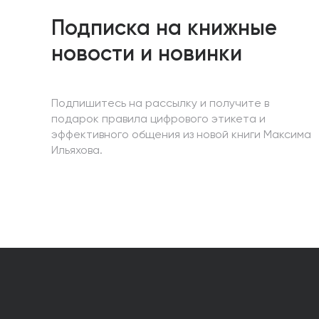
Подписка на книжные
новости и новинки
Подпишитесь на рассылку и получите в
подарок правила цифрового этикета и
эффективного общения из новой книги Максима
Ильяхова.