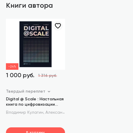
Книги автора
-24%
1 000 руб.
1 316 руб.
Твердый переплет
Digital @ Scale : Настольная
книга по цифровизации
бизнеса
,
,
Владимир Кулагин
Александр Сухаревски
Юрген Мефферт
В корзину