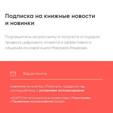
Подписка на книжные новости
и новинки
Подпишитесь на рассылку и получите в подарок
правила цифрового этикета и эффективного
общения из новой книги Максима Ильяхова.
Нажимая на кнопку «Получить подарок», вы
соглашаетесь с
условиями использования
.
reCAPTCHA используется в соответствии с
Политиками
и
Правилами использования
Google.