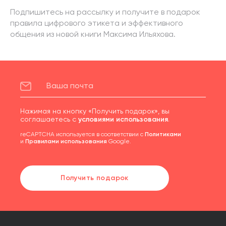
Подпишитесь на рассылку и получите в подарок
правила цифрового этикета и эффективного
общения из новой книги Максима Ильяхова.
Нажимая на кнопку «Получить подарок», вы
соглашаетесь с
условиями использования
.
reCAPTCHA используется в соответствии с
Политиками
и
Правилами использования
Google.
Получить подарок