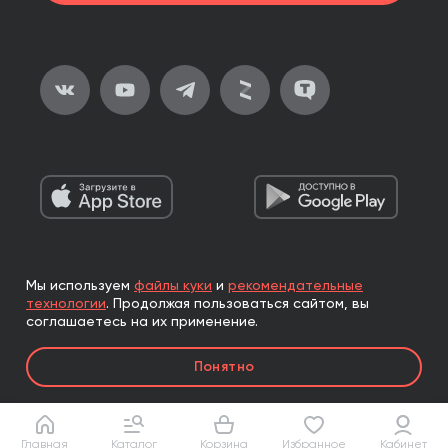
Мы используем
файлы куки
и
рекомендательные
2026, ООО «Альпина Паблишер»
технологии
.
Продолжая пользоваться сайтом, вы
Все права защищены
соглашаетесь на их применение.
Книги реализуются ООО «Альпина Паблишер»
Понятно
по договору комиссии с ООО «Альпина нон-фикшн»,
по договору комиссии с ООО «Альпина ПРО».
Главная
Каталог
Корзина
Избранное
Кабинет