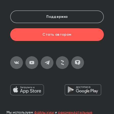
Поддержка
Стать автором
Мы используем
файлы куки
и
рекомендательные
2026, ООО «Альпина Паблишер»