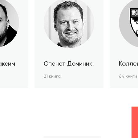
аксим
Спенст Доминик
Колле
автор
21 книга
64 книги