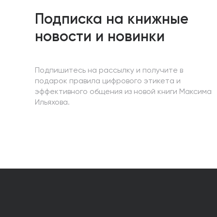
Подписка на книжные
новости и новинки
Подпишитесь на рассылку и получите в
подарок правила цифрового этикета и
эффективного общения из новой книги Максима
Ильяхова.