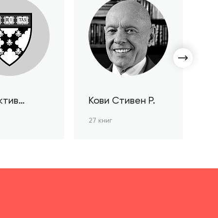
ктив
Кови Стивен Р.
С
ов HBR
Л
27 книг
3 к