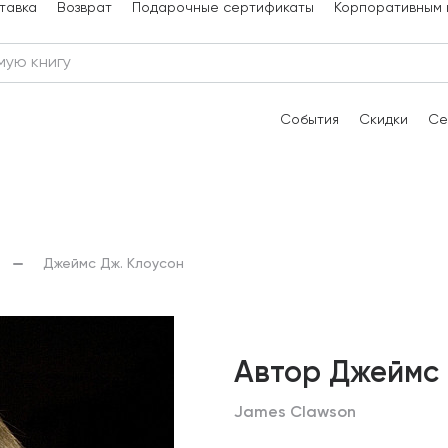
тавка
Возврат
Подарочные сертификаты
Корпоративным 
События
Скидки
Се
Джеймс Дж. Клоусон
Автор Джеймс 
James Clawson