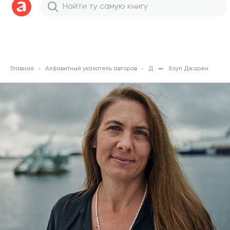
Главная
Алфавитный указатель авторов
Д
Хоуп Джарен