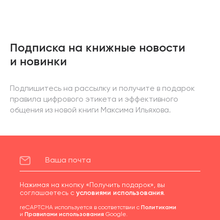
Подписка на книжные новости
и новинки
Подпишитесь на рассылку и получите в подарок
правила цифрового этикета и эффективного
общения из новой книги Максима Ильяхова.
Нажимая на кнопку «Получить подарок», вы
соглашаетесь с
условиями использования
.
reCAPTCHA используется в соответствии с
Политиками
и
Правилами использования
Google.