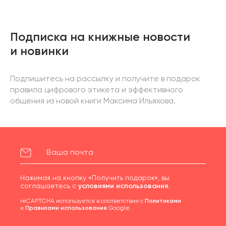
Подписка на книжные новости
и новинки
Подпишитесь на рассылку и получите в подарок
правила цифрового этикета и эффективного
общения из новой книги Максима Ильяхова.
Нажимая на кнопку «Получить подарок», вы
соглашаетесь с
условиями использования
.
reCAPTCHA используется в соответствии с
Политиками
и
Правилами использования
Google.