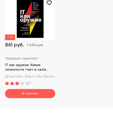
-17%
861 руб.
1 035 руб.
Твердый переплет
IT как оружие: Какие
опасности таит в себе
развитие высоких
,
Брэд Смит
Кэрол Энн Браун
технологий
1
В корзину
шт.
В корзине