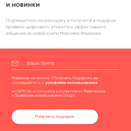
и новинки
Подпишитесь на рассылку и получите в подарок
правила цифрового этикета и эффективного
общения из новой книги Максима Ильяхова.
Нажимая на кнопку «Получить подарок», вы
соглашаетесь с
условиями использования
.
reCAPTCHA используется в соответствии с
Политиками
и
Правилами использования
Google.
Получить подарок