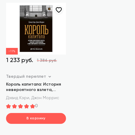
-11%
1 233 руб.
1 386 руб.
Твердый переплет
Король капитала: История
невероятного взлета,
падения и возрождения
,
Дэвид Кэри
Джон Моррис
Стива Шварцмана и
0
Blackstone
В корзину
шт.
В корзине