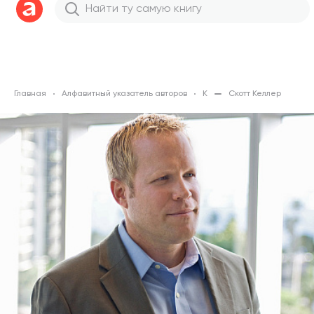
Главная
Алфавитный указатель авторов
К
Скотт Келлер