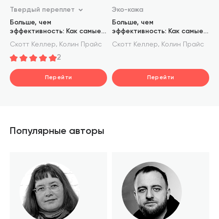
Твердый переплет
Эко-кожа
Больше, чем
Больше, чем
эффективность: Как самые
эффективность: Как самые
успешные компании
успешные компании
,
,
Скотт Келлер
Колин Прайс
Скотт Келлер
Колин Прайс
сохраняют лидерство на
сохраняют лидерство на
2
рынке
рынке. Том 42 (Библиотека
Сбера)
Перейти
Перейти
Популярные авторы