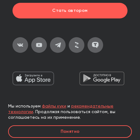
Стать автором
Мы используем
файлы куки
и
рекомендательные
2026, ООО «Альпина Паблишер»
технологии
.
Продолжая пользоваться сайтом, вы
Все права защищены
соглашаетесь на их применение.
Книги реализуются ООО «Альпина Паблишер»
Понятно
по договору комиссии с ООО «Альпина нон-фикшн»,
по договору комиссии с ООО «Альпина ПРО».