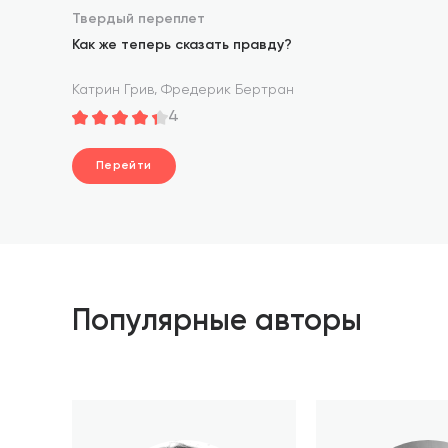
Твердый переплет
Как же теперь сказать правду?
,
Катрин Грив
Фредерик Бертран
4
Перейти
Популярные авторы