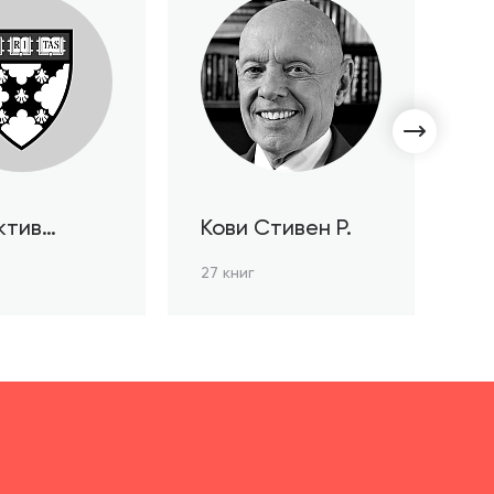
ктив
Кови Стивен Р.
С
ов HBR
Л
27 книг
3 к