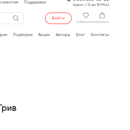
клиентам
Поддержка
Будни, с 10 до 18 (Мск)
Войти
Избранное
Корзина
рии
Подборки
Акции
Авторы
Блог
Контакты
Грив