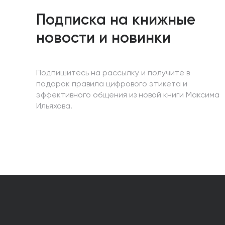
Подписка на книжные
новости и новинки
Подпишитесь на рассылку и получите в
подарок правила цифрового этикета и
эффективного общения из новой книги Максима
Ильяхова.