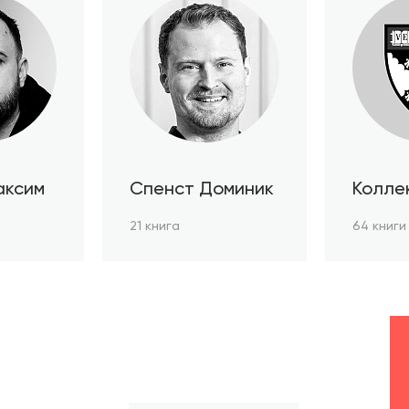
аксим
Спенст Доминик
Колле
автор
21 книга
64 книги