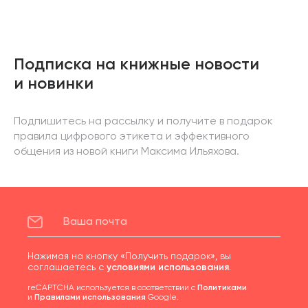
Подписка на книжные новости
и новинки
Подпишитесь на рассылку и получите в подарок
правила цифрового этикета и эффективного
общения из новой книги Максима Ильяхова.
Нажимая на кнопку «Получить подарок», вы
соглашаетесь с
условиями использования
.
reCAPTCHA используется в соответствии с
Политиками
и
Правилами использования
Google.