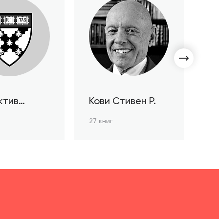
ктив
Кови Стивен Р.
С
ов HBR
Л
27 книг
3 к