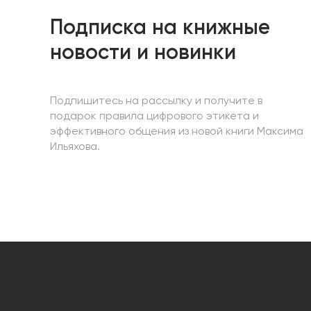
Подписка на книжные
новости и новинки
Подпишитесь на рассылку и получите в
подарок правила цифрового этикета и
эффективного общения из новой книги Максима
Ильяхова.