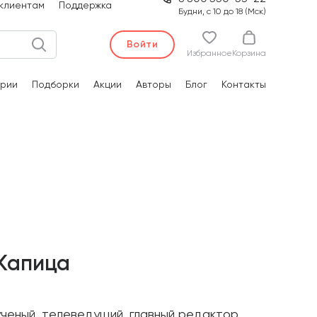
клиентам
Поддержка
Будни, с 10 до 18 (Мск)
Войти
Избранное
Корзина
рии
Подборки
Акции
Авторы
Блог
Контакты
 Капица
ученый, телеведущий, главный редактор