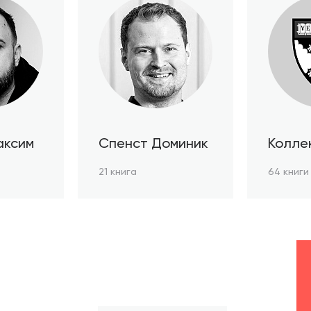
аксим
Спенст Доминик
Колле
автор
21 книга
64 книги