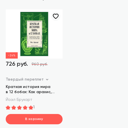
-24%
726 руб.
960 руб.
Твердый переплет
Краткая история мира
в 12 бобах: Как арахис,
фасоль и горошек вершили
Йоэл Брукарт
революции, спасали
1
от голода и бесили
философов
В корзину
шт.