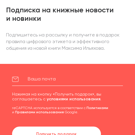
Подписка на книжные новости
и новинки
Подпишитесь на рассылку и получите в подарок
правила цифрового этикета и эффективного
общения из новой книги Максима Ильяхова.
Нажимая на кнопку «Получить подарок», вы
соглашаетесь с
условиями использования
.
reCAPTCHA используется в соответствии с
Политиками
и
Правилами использования
Google.
Получить подарок