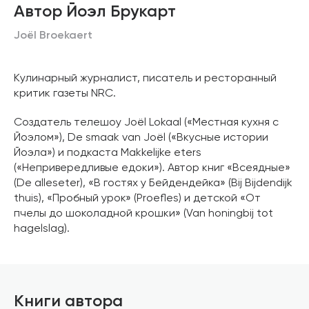
Автор Йоэл Брукарт
Joël Broekaert
Кулинарный журналист, писатель и ресторанный
критик газеты NRC.
Создатель телешоу Joël Lokaal («Местная кухня с
Йоэлом»), De smaak van Joël («Вкусные истории
Йоэла») и подкаста Makkelijke eters
(«Непривередливые едоки»). Автор книг «Всеядные»
(De alleseter), «В гостях у Бейдендейка» (Bij Bijdendijk
thuis), «Пробный урок» (Proefles) и детской «От
пчелы до шоколадной крошки» (Van honingbij tot
hagelslag).
Книги автора