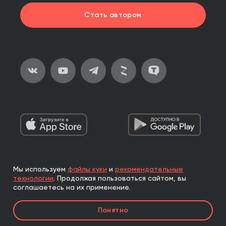
Стать автором
Мы используем
файлы куки
и
рекомендательные
2026, ООО «Альпина Паблишер»
технологии
.
Продолжая пользоваться сайтом, вы
Все права защищены
соглашаетесь на их применение.
Книги реализуются ООО «Альпина Паблишер»
Понятно
по договору комиссии с ООО «Альпина нон-фикшн»,
по договору комиссии с ООО «Альпина ПРО».