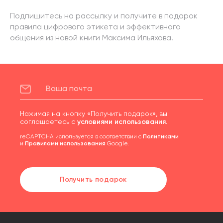
Подпишитесь на рассылку и получите в подарок
правила цифрового этикета и эффективного
общения из новой книги Максима Ильяхова.
Нажимая на кнопку «Получить подарок», вы
соглашаетесь с
условиями использования
.
reCAPTCHA используется в соответствии с
Политиками
и
Правилами использования
Google.
Получить подарок