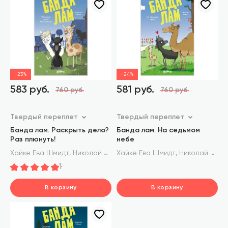
-23%
-24%
583 руб.
581 руб.
760 руб.
760 руб.
Твердый переплет
Твердый переплет
Банда лам. Раскрыть дело?
Банда лам. На седьмом
Раз плюнуть!
небе
,
,
Хайке Ева Шмидт
Николай Ренгер
Хайке Ева Шмидт
Николай Ренгер
1
В корзину
В корзину
шт.
шт.
В корзине
В корзине