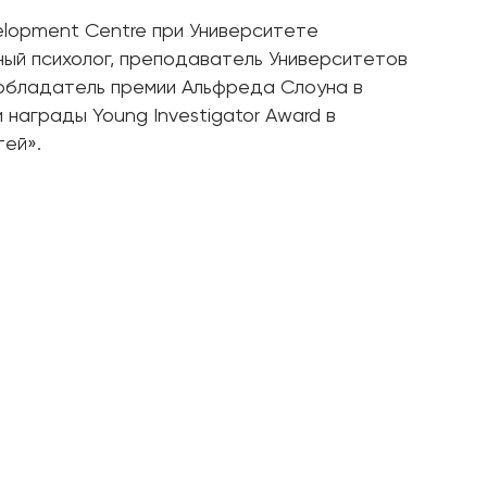
elopment Centre при Университете
ный психолог, преподаватель Университетов
обладатель премии Альфреда Слоуна в
 награды Young Investigator Award в
тей».