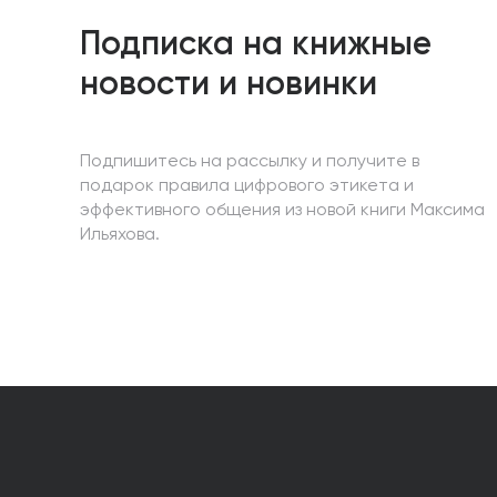
Подписка на книжные
новости и новинки
Подпишитесь на рассылку и получите в
подарок правила цифрового этикета и
эффективного общения из новой книги Максима
Ильяхова.