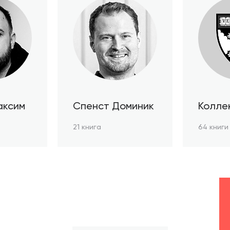
аксим
Спенст Доминик
Колле
автор
21 книга
64 книги