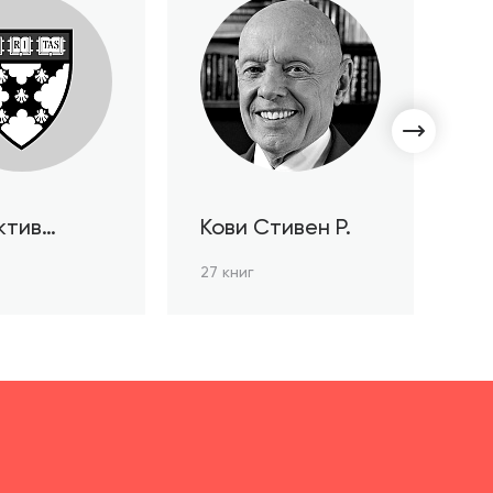
ктив
Кови Стивен Р.
С
ов HBR
Л
27 книг
3 к