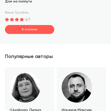
Дом на полпути
Фине Гробёль
1
В корзину
шт.
В корзине
Популярные авторы
Шнайдер Лиана
Ильяхов Максим