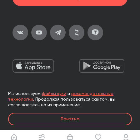
Мы используем
файлы куки
и
рекомендательные
2026, ООО «Альпина Паблишер»
технологии
.
Продолжая пользоваться сайтом, вы
Все права защищены
соглашаетесь на их применение.
Книги реализуются ООО «Альпина Паблишер»
Понятно
по договору комиссии с ООО «Альпина нон-фикшн»,
по договору комиссии с ООО «Альпина ПРО».