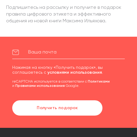
Подпишитесь на рассылку и получите в подарок
правила цифрового этикета и эффективного
общения из новой книги Максима Ильяхова.
Нажимая на кнопку «Получить подарок», вы
соглашаетесь с
условиями использования
.
reCAPTCHA используется в соответствии с
Политиками
и
Правилами использования
Google.
Получить подарок