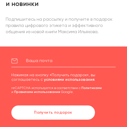
и новинки
Подпишитесь на рассылку и получите в подарок
правила цифрового этикета и эффективного
общения из новой книги Максима Ильяхова.
Нажимая на кнопку «Получить подарок», вы
соглашаетесь с
условиями использования
.
reCAPTCHA используется в соответствии с
Политиками
и
Правилами использования
Google.
Получить подарок