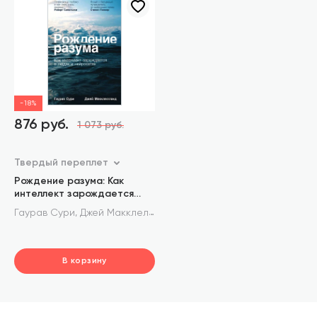
-18%
876 руб.
1 073 руб.
Твердый переплет
Рождение разума: Как
интеллект зарождается
в людях и нейросетях
,
Гаурав Сури
Джей Макклелланд
В корзину
шт.
В корзине