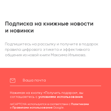
Подписка на книжные новости
и новинки
Подпишитесь на рассылку и получите в подарок
правила цифрового этикета и эффективного
общения из новой книги Максима Ильяхова.
Нажимая на кнопку «Получить подарок», вы
соглашаетесь с
условиями использования
.
reCAPTCHA используется в соответствии с
Политиками
и
Правилами использования
Google.