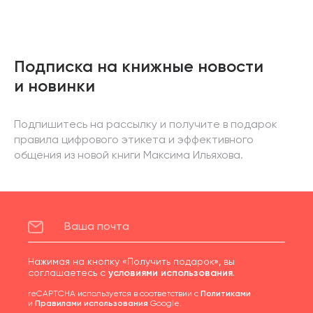
Подписка на книжные новости
и новинки
Подпишитесь на рассылку и получите в подарок
правила цифрового этикета и эффективного
общения из новой книги Максима Ильяхова.
Нажимая на кнопку «Получить подарок», вы
соглашаетесь с
условиями использования
.
reCAPTCHA используется в соответствии с
Политиками
и
Правилами использования
Google.