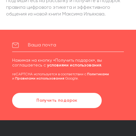
Подпишитесь на рассылку и получите в подарок
правила цифрового этикета и эффективного
общения из новой книги Максима Ильяхова.
Нажимая на кнопку «Получить подарок», вы
соглашаетесь с
условиями использования
.
reCAPTCHA используется в соответствии с
Политиками
и
Правилами использования
Google.
Получить подарок