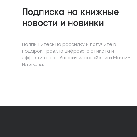
Подписка на книжные
новости и новинки
Подпишитесь на рассылку и получите в
подарок правила цифрового этикета и
эффективного общения из новой книги Максима
Ильяхова.