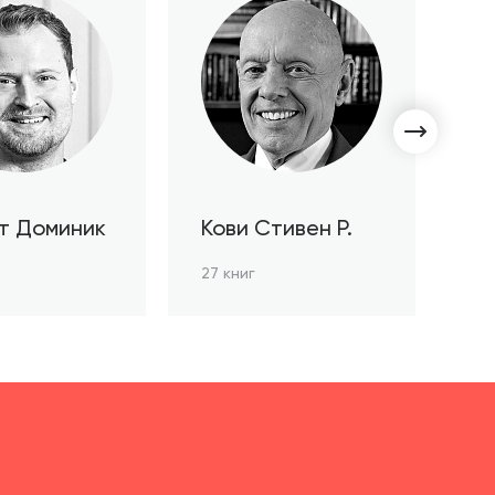
т Доминик
Кови Стивен Р.
С
Л
27 книг
3 к