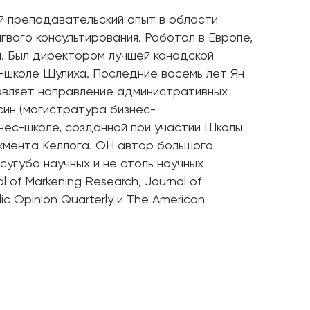
й преподавательский опыт в области
вого консультирования. Работал в Европе,
и. Был директором лучшей канадской
-школе Шулиха. Последние восемь лет Ян
лавляет направление административных
син (магистратура бизнес-
нес-школе, созданной при участии Школы
мента Келлога. ОН автор большого
сугубо научных и не столь научных
 of Markening Research, Journal of
lic Opinion Quarterly и The American