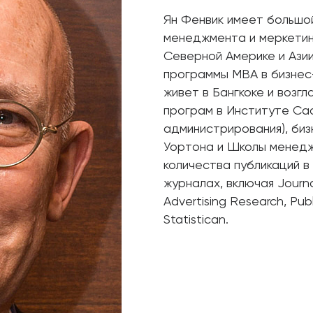
Ян Фенвик имеет большо
менеджмента и меркетинг
Северной Америке и Ази
программы MBA в бизнес
живет в Бангкоке и возг
програм в Институте Са
администрирования), биз
Уортона и Школы менедж
количества публикаций в 
журналах, включая Journal
Advertising Research, Pub
Statistican.