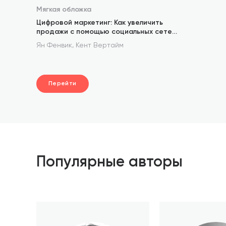
Мягкая обложка
Цифровой маркетинг: Как увеличить
продажи с помощью социальных сетей,
блогов, вики-ресурсов, мобильных
,
Ян Фенвик
Кент Вертайм
телефонов и других современных
технологий
Перейти
Популярные авторы