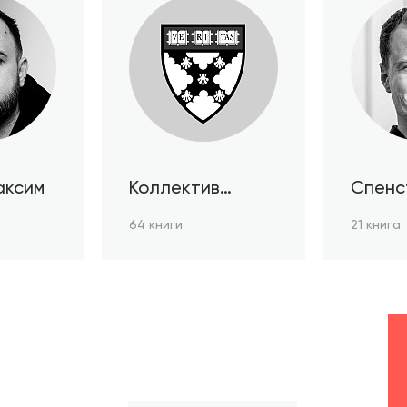
аксим
Коллектив
Спенс
авторов HBR
64 книги
21 книга