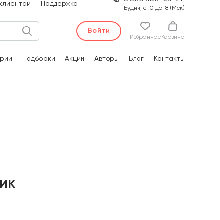
клиентам
Поддержка
Будни, с 10 до 18 (Мск)
Войти
Избранное
Корзина
рии
Подборки
Акции
Авторы
Блог
Контакты
ик