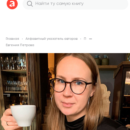
Главная
Алфавитный указатель авторов
П
Евгения Петрова