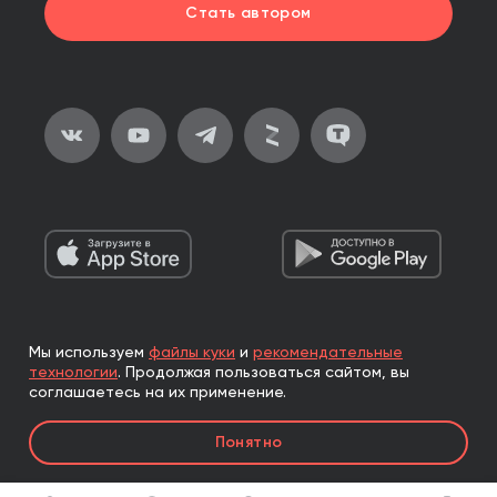
Стать автором
Мы используем
файлы куки
и
рекомендательные
2026, ООО «Альпина Паблишер»
технологии
.
Продолжая пользоваться сайтом, вы
Все права защищены
соглашаетесь на их применение.
Книги реализуются ООО «Альпина Паблишер»
Понятно
по договору комиссии с ООО «Альпина нон-фикшн»,
по договору комиссии с ООО «Альпина ПРО».