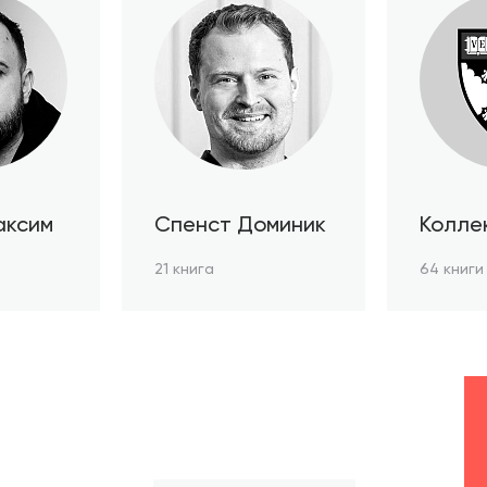
аксим
Спенст Доминик
Колле
автор
21 книга
64 книги