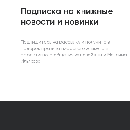
Подписка на книжные
новости и новинки
Подпишитесь на рассылку и получите в
подарок правила цифрового этикета и
эффективного общения из новой книги Максима
Ильяхова.