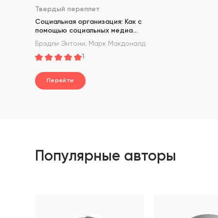
Твердый переплет
Социальная организация: Как с
помощью социальных медиа
задействовать коллективный разум
,
Брэдли Энтони
Марк Макдоналд
ваших клиентов и сотрудников
1
Перейти
Популярные авторы