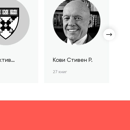
ктив
Кови Стивен Р.
С
ов HBR
Л
27 книг
3 к