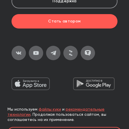
Поддержка
Стать автором
Мы используем
файлы куки
и
рекомендательные
2026, ООО «Альпина Паблишер»
технологии
.
Продолжая пользоваться сайтом, вы
Все права защищены
соглашаетесь на их применение.