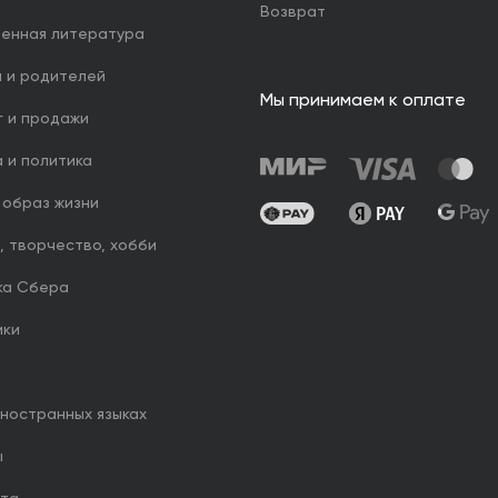
Возврат
венная литература
й и родителей
Мы принимаем к оплате
г и продажи
 и политика
 образ жизни
, творчество, хобби
ка Сбера
ики
иностранных языках
ы