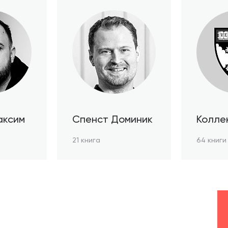
аксим
Спенст Доминик
Колле
автор
21 книга
64 книги