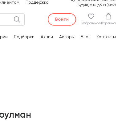
клиентам
Поддержка
Будни, с 10 до 18 (Мск)
Войти
Избранное
Корзина
рии
Подборки
Акции
Авторы
Блог
Контакты
Коулман