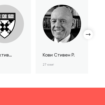
ктив
Кови Стивен Р.
С
ов HBR
Л
27 книг
3 к