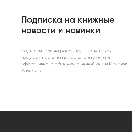
Подписка на книжные
новости и новинки
Подпишитесь на рассылку и получите в
подарок правила цифрового этикета и
эффективного общения из новой книги Максима
Ильяхова.