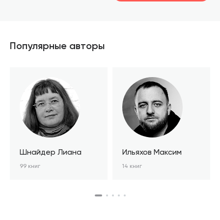
шт.
шт.
В корзине
В корзине
Популярные авторы
Шнайдер Лиана
Ильяхов Максим
99 книг
14 книг