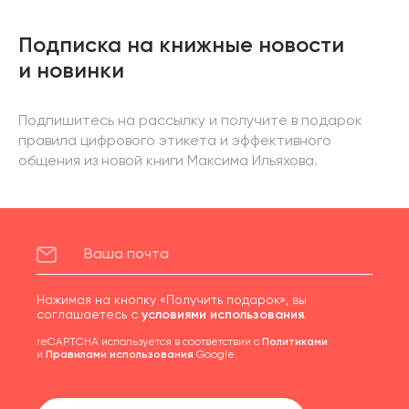
Подписка на книжные новости
и новинки
Подпишитесь на рассылку и получите в подарок
правила цифрового этикета и эффективного
общения из новой книги Максима Ильяхова.
Нажимая на кнопку «Получить подарок», вы
соглашаетесь с
условиями использования
.
reCAPTCHA используется в соответствии с
Политиками
и
Правилами использования
Google.