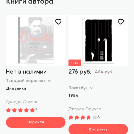
Книги автора
-41%
Нет в наличии
276 руб.
464 руб.
Твердый переплет
Покетбук
Дневники
1984
Джордж Оруэлл
Джордж Оруэлл
3
6
Перейти
В корзину
В корзину