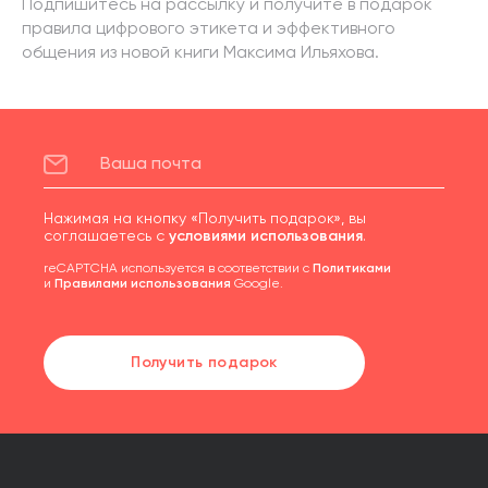
Подпишитесь на рассылку и получите в подарок
правила цифрового этикета и эффективного
общения из новой книги Максима Ильяхова.
Нажимая на кнопку «Получить подарок», вы
соглашаетесь с
условиями использования
.
reCAPTCHA используется в соответствии с
Политиками
и
Правилами использования
Google.
Получить подарок