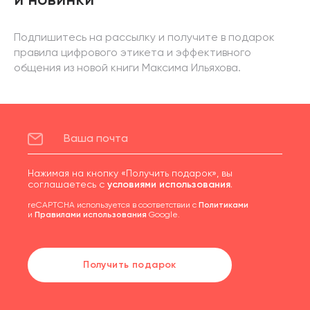
и новинки
Подпишитесь на рассылку и получите в подарок
правила цифрового этикета и эффективного
общения из новой книги Максима Ильяхова.
Нажимая на кнопку «Получить подарок», вы
соглашаетесь с
условиями использования
.
reCAPTCHA используется в соответствии с
Политиками
и
Правилами использования
Google.
Получить подарок