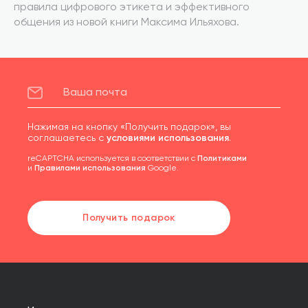
правила цифрового этикета и эффективного
общения из новой книги Максима Ильяхова.
Нажимая на кнопку «Получить подарок», вы
соглашаетесь с
условиями использования
.
reCAPTCHA используется в соответствии с
Политиками
и
Правилами использования
Google.
Получить подарок