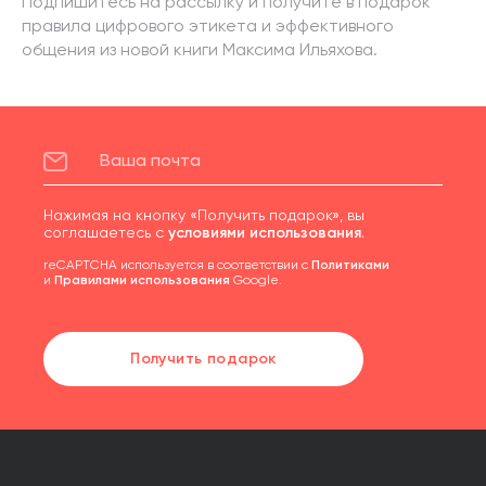
Подпишитесь на рассылку и получите в подарок
правила цифрового этикета и эффективного
общения из новой книги Максима Ильяхова.
Нажимая на кнопку «Получить подарок», вы
соглашаетесь с
условиями использования
.
reCAPTCHA используется в соответствии с
Политиками
и
Правилами использования
Google.
Получить подарок